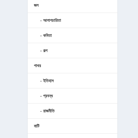
জল
আলাপচারিতা
কবিতা
গল্প
পাথর
ইতিহাস
প্রবন্ধ
রাজনীতি
মাটি