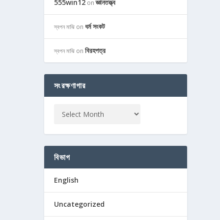
555win12
জ্ঞানতত্ত্ব
on
ধর্ম সংকট
স্বপন মাঝি
on
বিরহপত্র
স্বপন মাঝি
on
সংরক্ষণাগার
বিভাগ
English
Uncategorized