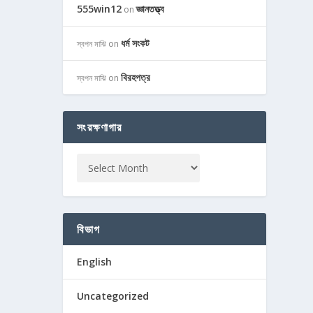
555win12
জ্ঞানতত্ত্ব
on
ধর্ম সংকট
স্বপন মাঝি
on
বিরহপত্র
স্বপন মাঝি
on
সংরক্ষণাগার
বিভাগ
English
Uncategorized