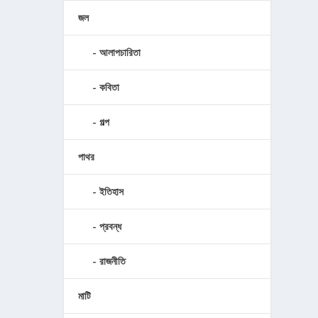
জল
আলাপচারিতা
কবিতা
গল্প
পাথর
ইতিহাস
প্রবন্ধ
রাজনীতি
মাটি