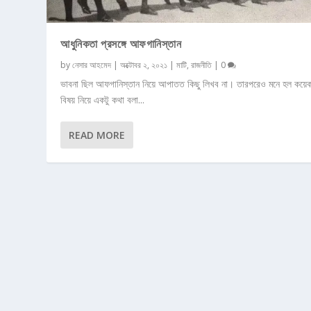
আধুনিকতা প্রসঙ্গে আফগানিস্তান
by
নেসার আহমেদ
|
অক্টোবর ২, ২০২১
|
মাটি
,
রাজনীতি
|
0
ভাবনা ছিল আফগানিস্তান নিয়ে আপাতত কিছু লিখব না। তারপরেও মনে হল কয়ে
বিষয় নিয়ে একটু কথা বলা...
READ MORE