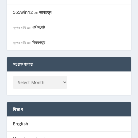
555win12
জ্ঞানতত্ত্ব
on
ধর্ম সংকট
স্বপন মাঝি
on
বিরহপত্র
স্বপন মাঝি
on
সংরক্ষণাগার
বিভাগ
English