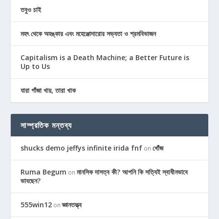
তবুও চাই
মহৎ থেকে অহঙ্কার এবং মহেঞ্জোদারোর সভ্যতা ও শ্রমবিভাজন
Capitalism is a Death Machine; a Better Future is
Up to Us
যারা গাঁজা খায়, তারা খাক
সাম্প্রতিক মন্তব্য
shucks demo jeffys infinite irida fnf
খোঁজ
on
Ruma Begum
মানসিক দাসত্ব কী? আপনি কি সত্যিই স্বাধীনভাবে
on
ভাবছেন?
555win12
জ্ঞানতত্ত্ব
on