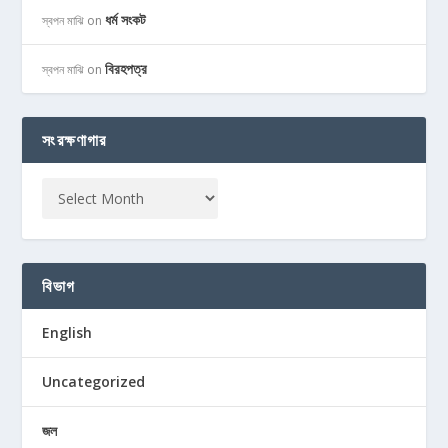
ধর্ম সংকট
স্বপন মাঝি
on
বিরহপত্র
স্বপন মাঝি
on
সংরক্ষণাগার
বিভাগ
English
Uncategorized
জল