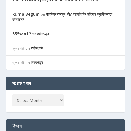
on
Ruma Begum
মানসিক দাসত্ব কী? আপনি কি সত্যিই স্বাধীনভাবে
on
ভাবছেন?
555win12
জ্ঞানতত্ত্ব
on
ধর্ম সংকট
স্বপন মাঝি
on
বিরহপত্র
স্বপন মাঝি
on
সংরক্ষণাগার
বিভাগ