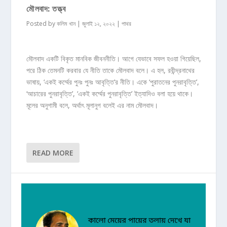
মৌলবাদ: তত্ত্ব
Posted by
কলিম খান
|
জুলাই ১২, ২০২২
|
পাথর
মৌলবাদ একটি বিকৃত মানবিক জীবননীতি। আগে যেভাবে সফল হওয়া গিয়েছিল,
পরে ঠিক তেমনটি করবার যে নীতি তাকে মৌলবাদ বলে। এ হল, রবীন্দ্রনাথের
ভাষায়, ‘একই কর্ম্মের পুনঃ পুনঃ আবৃত্তি’র নীতি। একে ‘পুরাতনের পুনরাবৃত্তি’,
‘আচারের পুনরাবৃত্তি’, ‘একই কর্ম্মের পুনরাবৃত্তি’ ইত্যাদিও বলা হয়ে থাকে।
মূলের অনুগামী বলে, অর্থাৎ মূলানুগ বলেই এর নাম মৌলবাদ।
READ MORE