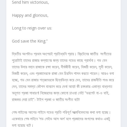
Send him victorious,
Happy and glorious,
Long to reign over us:
God save the King.”
দ্বিতীয় অংশটাও প্রথম অংশেরই প্রতিধ্বনি প্রায়। ব্রিটেনের জাতীয় সংগীতের
পুরোটাই তাদের রাজার কল্যাণের জন্য তাদের গডের কাছে প্রার্থনা। গড যেন
তাদের উদার মহান রাজাকে রক্ষা করেন, দীর্ঘজীবী করেন, বিজয়ী করেন, সুখী করেন,
বিজয়ী করেন, এবং প্রজাদেরকে রাজা যেন চিরদিন শাসন করতে পারেন। আরও বলা
হচ্ছে, গড যেন রাজার শত্রুদেরকে ছিন্নভিন্ন করে দেন, তাদের রাজনীতি পংগু করে
দেন, তাদের সমস্ত কৌশল বানচাল করে দেন! আহা! কী চমৎকার একান্ত বাধ্যগত
অনুগত প্রজা সাধারণ! নিজেরদের জন্য কোনো চাওয়া নেই! “ভরপেট না-ও খাই,
রাজকর দেয়া চাই”- টাইপ প্রজা ও জাতীয় সংগীত বটে!
শেষ লাইনের আগের লাইনে গডের প্রতি পরিপূর্ণ আত্মনিবেদনের কথা বলা হয়েছ।
একেবারে শেষ লাইনে ‘গড সেইভ আস অল’ বলে প্রজাদের মংগলের কথাও একটু
বলা হয়েছে বটে।