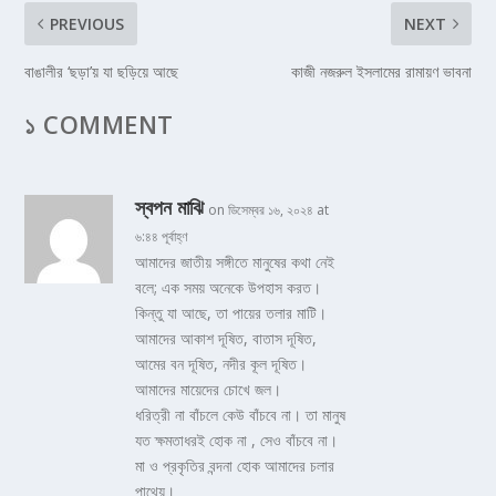
PREVIOUS
NEXT
বাঙালীর ‘ছড়া’য় যা ছড়িয়ে আছে
কাজী নজরুল ইসলামের রামায়ণ ভাবনা
১ COMMENT
স্বপন মাঝি
on ডিসেম্বর ১৬, ২০২৪ at
৬:৪৪ পূর্বাহ্ণ
আমাদের জাতীয় সঙ্গীতে মানুষের কথা নেই
বলে; এক সময় অনেকে উপহাস করত।
কিন্তু যা আছে, তা পায়ের তলার মাটি।
আমাদের আকাশ দূষিত, বাতাস দূষিত,
আমের বন দূষিত, নদীর কূল দূষিত।
আমাদের মায়েদের চোখে জল।
ধরিত্রী না বাঁচলে কেউ বাঁচবে না। তা মানুষ
যত ক্ষমতাধরই হোক না , সেও বাঁচবে না।
মা ও প্রকৃতির বন্দনা হোক আমাদের চলার
পাথেয়।