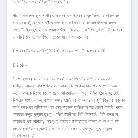
ফলে এটিও একটি ভক্তিগীতি হয়ে উঠেছে।
গানটি নিয়ে কিছু ভুল বোঝাবুঝি ও তৎকালীন পত্রিকার ভুল রিপোর্টের কারণে বলা
হয়ে থাকে রবীন্দ্রনাথ গানটিতে জনগণমন-অধিনায়ক, ভারতভাগ্যবিধাতা বলতে
তৎকালীন ইংল্যান্ডের রাজা পঞ্চম জর্জকে বুঝিয়েছেন। এটি যে ভুল তা রবীন্দ্রনাথের
এক চিঠি থেকেই প্রমাণিত। ১৯৩৭ সালের ২০ নভেম্বর
বিশ্বভারতীর প্রাক্তনী পুলিনবিহারী সেনকে লেখা রবীন্দ্রনাথের একটি
চিঠি থেকে:
“…সে বৎসর (১৯১১ সালের ডিসেম্বর) ভারতসম্রাটের আগমনের আয়োজন
চলছিল। রাজসরকারে প্রতিষ্ঠাবান আমার কোনও বন্ধু সম্রাটের জয়গান রচনার
জন্যে আমাকে বিশেষ করে অনুরোধ জানিয়েছিলেন। শুনে বিস্মিত হয়েছিলুম, সেই
বিস্ময়ের সঙ্গে মনে উত্তাপেরও সঞ্চার হয়েছিল। তারই প্রবল প্রতিক্রিয়ার ধাক্কায়
আমি জনগণমন-অধিনায়ক গানে সেই ভারতভাগ্যবিধাতার জয় ঘোষণা করেছি, পতন-
অভ্যুদয়-বন্ধুর পন্থায় যুগ যুগ ধাবিত যাত্রীদের যিনি চিরসারথি, যিনি জনগণের
অন্তর্যামী পথপরিচায়ক, সেই যুগযুগান্তরের মানবভাগ্যরথচালক যে পঞ্চম বা ষষ্ঠ
কোনো জর্জই কোনক্রমেই হতে পারেন না সে কথা রাজভক্ত বন্ধুও অনুভব
করেছিলেন।…”