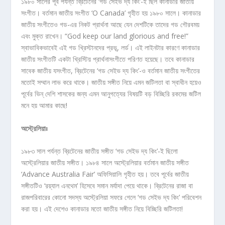
১৯৮০ সালের পূর্ব পর্যন্ত ব্রিটেনের ‘গড সেইভ দ্য কিং’-ই ছিল কানাডার জাতীয়
সংগীত। বর্তমান জাতীয় সংগীত ‘O Canada’ গৃহীত হয় ১৯৮০ সালে। কানাডার
জাতীয় সংগীতেও গড-এর নিকট প্রার্থনা আছে যেন দেশটিকে তাদের গড গৌরবময়
এবং মুক্ত রাখেন। “God keep our land glorious and free!”
স্বাভাবিকভাবেই এই গড খ্রিস্টানদের প্রভূ, লর্ড। এই লাইনটার কারণে কানাডার
জাতীয় সংগীতটি একটা খ্রিস্টিয় প্রার্থনাসংগীতে পরিণত হয়েছে। তবে কানাডার
সাবেক জাতীয় যসংগীত, ব্রিটেনের ‘গড সেইভ দ্য কিং’-ও বর্তমান জাতীয় সংগীতের
মতোই সম্মান লাভ করে থাকে। জাতীয় সঙ্গীত নিয়ে এমন জটিলতা বা স্বাধীন হয়েও
পূর্বের ভিন্ দেশি শাসকের জন্য এমন আনুগত্যের বিষয়টি বড় বিচ্ছিরি রকমের জটিল
মনে হয় আমার কাছে!
অস্ট্রেলিয়াঃ
১৯৮৩ সাল পর্যন্ত ব্রিটেনের জাতীয় সঙ্গীত ‘গড সেইভ দ্য কিং’-ই ছিলো
অস্ট্রেলিয়ার জাতীয় সঙ্গীত। ১৯৮৪ সালে অস্ট্রেলিয়ার বর্তমান জাতীয় সঙ্গীত
‘Advance Australia Fair’ অফিসিয়ালি গৃহীত হয়। তবে পূর্বের জাতীয়
সঙ্গীতটিও ‘রয়্যাল এনথেম’ হিসেবে সমান মর্যাদা পেয়ে থাকে। ব্রিটেনের রাজা বা
রাজপরিবারের কোনো সদস্য অস্ট্রেলিয়া সফরে গেলে ‘গড সেইভ দ্য কিং’ পরিবেশন
করা হয়। এই দেশেও কানাডার মতো জাতীয় সঙ্গীত নিয়ে বিচ্ছিরি জটিলতা!