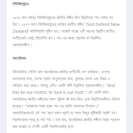
নিউজিল্যান্ডঃ
১৯৭৬ সাল পর্যন্ত নিউজিল্যান্ডের জাতীয় সঙ্গীত ছিল ব্রিটেনের ‘গড সেইভ দ্য
কিং’। ১৯৭৭ সালে নিউজিল্যান্ডের বর্তমান জাতীয় সঙ্গীত ‘God Defend New
Zealand’ অফিসিয়ালি গৃহীত হয়। বোঝাই যাচ্ছে এটি আগের ব্রিটিশ জাতীয়
সংগীতেরই একটু পরিবর্তিত রূপ। গড-এর কাছে প্রার্থনা বা খ্রিস্টিয়
প্রার্থনাসঙ্গীত।
আমেরিকাঃ
ইউনাইটেড স্টেটস অফ আমেরিকার জাতীয় সংগীতটি বেশ কাব্যিক। দেশকে
ভালবাসার কথা, দেশের প্রতি আনুগত্যের কথা, যুদ্ধের বেদনা এবং বিজয় ও
শান্তির কথা আছে। কিন্তু এটিও একটি খাঁটি খ্রিস্টিয় প্রার্থনাসঙ্গীত। “And
this be our motto: ‘In God is our trust’.” এই একটি লাইন
আমেরিকার জাতীয় সঙ্গীতের সকল সৌন্দর্য নষ্ট করে দিয়ে একে খ্রিস্টিয়সঙ্গীতে পরিণত
করেছে। “আমাদের লক্ষ্য হচ্ছে গড-এর প্রতি আমাদের বিশ্বাস।”
স্বাভাবিকভাবেই এই ‘গড’ মানে সকল প্রাণি বা সকল কিছুর সৃষ্টিকারী ‘স্রষ্টা’ নন।
খ্রিস্টানদের প্রভূ বা লর্ড ‘গড’। বলা যায়, আমেরিকার জাতীয় সঙ্গীতে ইচ্ছা প্রকাশ
করা হয়েছে যে দেশটি একটি খ্রিস্টানরাষ্ট্র হবে!