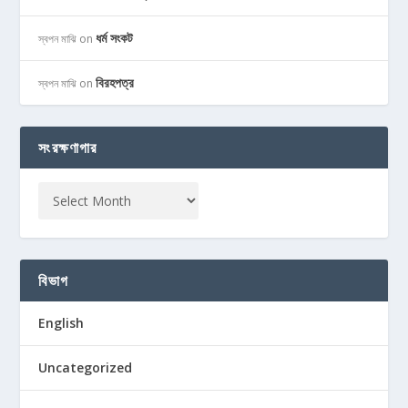
ধর্ম সংকট
স্বপন মাঝি
on
বিরহপত্র
স্বপন মাঝি
on
সংরক্ষণাগার
বিভাগ
English
Uncategorized