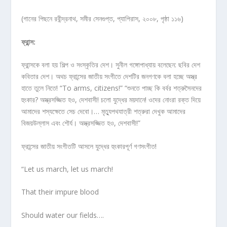
(গানের পিছনে রবীন্দ্রনাথ, সমীর সেনগুপ্ত, প্যাপিরাস, ২০০৮, পৃষ্ঠা ১১৬)
ফ্রান্স
:
ফ্রান্সকে বলা হয় শিল্প ও সংস্কৃতির দেশ। সুনীল গঙ্গোপাধ্যায় বলেছেন: ছবির দেশ
কবিতার দেশ। অথচ ফ্রান্সের জাতীয় সংগীতে দেশটির জনগণকে বলা হচ্ছে অস্ত্র
হাতে তুলে নিতে! “To arms, citizens!” “শুনতে পাচ্ছ কি বর্বর শত্রুসৈনদের
হুংকার? অস্ত্রসজ্জিত হও, দেশবাসী! চলো যুদ্ধের ময়দানে! ওদের নোংরা রক্ত দিয়ে
আমাদের শস্যক্ষেতে সেচ দেবো।… মৃত্যুপথযাত্রী শত্রুরা দেখুক আমাদের
বিজয়উল্লাস এবং শৌর্য। অস্ত্রসজ্জিত হও, দেশবাসী!”
ফ্রান্সের জাতীয় সংগীতটি আসলে যুদ্ধের হুংকারপূর্ণ গণসংগীত!
“Let us march, let us march!
That their impure blood
Should water our fields….