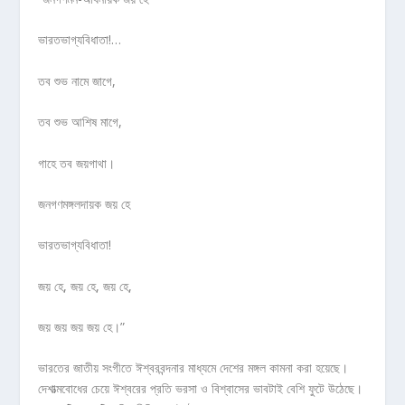
ভারতভাগ্যবিধাতা!…
তব শুভ নামে জাগে,
তব শুভ আশিষ মাগে,
গাহে তব জয়গাথা।
জনগণমঙ্গলদায়ক জয় হে
ভারতভাগ্যবিধাতা!
জয় হে, জয় হে, জয় হে,
জয় জয় জয় জয় হে।”
ভারতের জাতীয় সংগীতে ঈশ্বরবন্দনার মাধ্যমে দেশের মঙ্গল কামনা করা হয়েছে।
দেশাত্মবোধের চেয়ে ঈশ্বরের প্রতি ভরসা ও বিশ্বাসের ভাবটাই বেশি ফুটে উঠেছে।