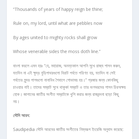
“Thousands of years of happy reign be thine;
Rule on, my lord, until what are pebbles now
By ages united to mighty rocks shall grow
Whose venerable sides the moss doth line.”
বাংলা করলে এমন হয়ঃ “হে, মহারাজ, অনন্তকাল আপনি সুখে রাজ্য শাসন করুন,
যতদিন না এই ক্ষুদ্র নুড়িপাথরগুলো বিরাট পর্বতে পরিণত হয়, যতদিন না সেই
পর্বতের সুন্দর পাশগুলো নানাবিধ শৈবালে শোভাময় হয়।” প্রজার জন্য কোনকিছু
চাওয়ার নাই। তাদের সম্রাট সুখে থাকুক! সম্রাট ও তার বংশধরদের শাসন চিরঅক্ষয়
হোক। জাপানের জাতীয় সংগীত সম্রাটকে খুশি করার জন্য রাজবন্দনা ছাড়া কিছু
নয়।
সৌদি
আরব
:
Saudipedia সৌদি আরবের জাতীয় সংগীতের নিম্নরূপ ইংরেজি অনুবাদ করেছে: