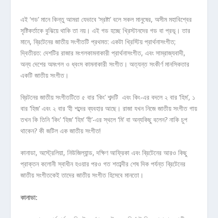
এই ‘গড’ মানে কিন্তু আমরা যেভাবে ‘স্রষ্টা’ বলে সকল মানুষের, অসীম মহাবিশ্বের
সৃষ্টিকর্তাকে বুঝিয়ে থাকি তা নয়। এই গড হচ্ছে খ্রিস্টানদের গড বা প্রভূ। তার
মানে, ব্রিটেনের জাতীয় সংগীতটি প্রথমত: একটা খ্রিস্টিয় প্রার্থনাসংগীত;
দ্বিতীয়ত: দেশটির রাজার মংগলকামনাকারী প্রার্থনাসংগীত, এবং সাম্রাজ্যবাদী,
অন্য দেশের অমংগল ও ধ্বংস কামনাকারী সংগীত। অত্যন্ত সংকীর্ণ মানসিকতার
একটি জাতীয় সংগীত।
ব্রিটনের জাতীয় সংগীতটিতে ৫ বার ‘কিং’ শব্দটি এবং কিং-এর বদলে ২ বার ‘হিম’, ১
বার ‘হিজ’ এবং ২ বার ‘হী শব্দের ব্যবহার আছে। রাজা যখন নিজে জাতীয় সংগীত গায়
তখন কি তিনি ‘কিং’ ‘হিজ’ ‘হিম’ ‘হী’-এর স্থলে ‘মি’ বা অন্যকিছু বলেন? নাকি চুপ
থাকেন? কী জটিল এক জাতীয় সংগীত!
কানাডা, অস্ট্রেলিয়া, নিউজিল্যান্ড, দক্ষিণ আফ্রিকা এবং ব্রিটেনের আরও কিছু
প্রাক্তন কলোনী স্বাধীন হওয়ার পরও গত শতাব্দীর শেষ দিক পর্যন্ত ব্রিটেনের
জাতীয় সংগীতকেই তাদের জাতীয় সংগীত হিসেবে মানতো।
কানাডা
: