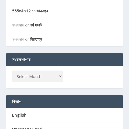
555win12
জ্ঞানতত্ত্ব
on
ধর্ম সংকট
স্বপন মাঝি
on
বিরহপত্র
স্বপন মাঝি
on
সংরক্ষণাগার
বিভাগ
English