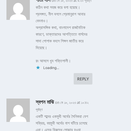
on মে ১৮, ২০২৩ at ৯:২০ পূর্বাহ্ণ
কঠিন কথা সহজ করে বলা হয়েছে।
প্রসঙ্গত, নীল বললে প্রেমানুরাগ আবার
বেদনাও।
অপ্রাসঙ্গিক কথা, বাংলাদেশ রাজনৈতিক
কারণে, ডাক্তারদের আপত্তিতে নার্সদের
সাদা পোশাক বদলে পিঙ্গল জাতীয় করে
দিয়েছে।
রং আসলে খুব শক্তিশালী।
Loading...
REPLY
স্বপন মাঝি
on মে ১৮, ২০২৩ at ১০:৪২
পূর্বাহ্ণ
একটি শব্দের একমুখী অর্থের সৈনিকরা বেশ
সক্রিয়, বহুমুখী অর্থের নাশ ঘটিয়ে চলেছে
এরা। এদের বিরুদ্ধে সোচ্চার হওয়া