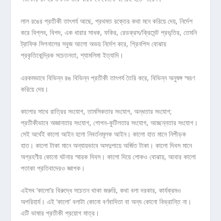
লাল রঙের প্রতীকী তাৎপর্য আছে, প্রথমত রক্তের কথা মনে করিয়ে দেয়, নির্দেশ
করে বিপ্লব, বিপদ, এক ধারার সাধক, ফকির, রেডক্রস/ক্রিসেন্ট প্রভৃতির, তেমনি
ট্রাফিক সিগনালের সবুজ আলো অভয় নির্দেশ করে, গ্রিনপিস বোঝায়
প্রকৃতিকেন্দ্রিক সচেতনতা, শ্যামলিমা ইত্যাদি।
এরকমভাবে বিভিন্ন রঙ বিভিন্ন প্রতীকী তাৎপর্য তৈরি করে, বিভিন্ন অনুষঙ্গ স্মরণ
করিয়ে দেয়।
কালোর সাথে রাত্রির সংযোগ, তামসিকতার সংযোগ, অন্ধতার সংযোগ;
প্রতীকীভাবে অজ্ঞানতার সংযোগ, গোপন-কুটিলতার সংযোগ, আচ্ছন্নতার সংযোগ।
সেই অর্থেই কালো আইন হলো নিবর্তনমূলক আইন। কালো হাত মানে নিপীড়ক
হাত। কালো টাকা মানে অন্যায়ভাবে অসদুপায়ে অর্জিত টাকা। কালো দিবস মানে
অগ্রহণীয় কোনো ঘটনার স্মারক দিবস। কালো দিয়ে শোকও বোঝায়, আবার কালো
পতাকা প্রতিবাদেরও জ্ঞাপক।
এইসব ‘কালো’র বিরুদ্ধে সচেতন থাকা জরুরি, কথা বলা দরকার, কার্যক্রমও
অপরিহার্য। এই ‘কালো’ বলাটা কোনো বর্ণবাদিতা বা অন্য কোনো বিভ্রান্তি না।
এটি ভাষার প্রতীকী প্রয়োগ মাত্র।