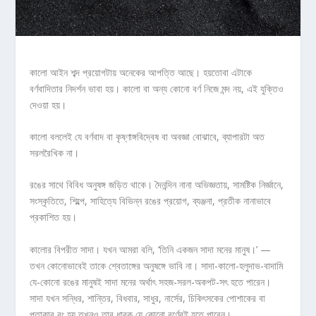
কালো আইন শব্দ প্রয়োগটায় অনেকের আপত্তি আছে। হয়তোবা এটাকে
বর্ণবাদিতার নিদর্শন ভাবা হয়। কালো বা অন্য কোনো বর্ণ নিজে মন্দ নয়, এই যুক্তিও
দেওয়া হয়।
কালো বললেই যে বর্ণবাদ বা কৃষ্ণাঙ্গবিদ্বেষ বা অবজ্ঞা বোঝাবে, ব্যাপারটা অত
সরলরৈখিক না।
রঙের সাথে বিবিধ অনুষঙ্গ জড়িত থাকে। দৈনন্দিন নানা অভিজ্ঞতায়, সামষ্টিক নির্জ্ঞানে,
সংস্কৃতিতে, শিল্পে, সাহিত্যে বিভিন্ন রঙের প্রয়োগ, ব্যঞ্জনা, প্রতীক নানাভাবে
প্রকাশিত হয়।
কালোর বিপরীত সাদা। যখন আমরা বলি, ‘তিনি একজন সাদা মনের মানুষ।’ —
তখন কোনোভাবেই তাকে শ্বেতাঙ্গের অনুষঙ্গে ভাবি না। সাদা-কালো-হলুদাভ-বাদামি
যে-কোনো রঙের মানুষই সাদা মনের অর্থাৎ সহজ-সরল-অকপট-সৎ হতে পারেন।
সাদা যখন সন্ধির, শান্তির, বিধবার, সাধুর, নার্সের, চিকিৎসকের পোশাকের বা
পতাকার রং হয় তখনও তার ধারক যে কোনো বর্ণেরই হতে পারেন।