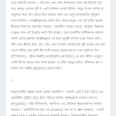
বস্তু পরিবর্তন সাপেক্ষ । তাঁর মতে কোন মৌল উপাদানের গতিয় পরিণতিতেই সূর্য-
গ্রহ নক্ষত্র এসবের সৃষ্টি ঐ একই উপাদান থেকেই জীবিত বস্তুর উদ্ভব ঘটেছে যা
প্রকৃতির সাথে খাপ খাইয়ে টিকে থাকতে সক্ষম এবং মানুষ মৎস্যজাতীয় পূর্বপুরুষ
থেকে বিবর্তিত। আনাক্সিমান্দারের ধারণা ছিল; আদ্র বস্তুর ওপর সূর্য রশ্মির প্রভাব
জীবনের বিকাশকে প্রভাবিত করেছে। পরবর্তীতে আমরা দেখবো, আধুনিক বিজ্ঞানের
তত্ত্বের সাথে এই চিন্তার কতটা মিল রয়েছে। তবে তৎকালীন দার্শনিকদের সকলের
পক্ষেই তাদের কল্পনায় আনাক্সিমান্দার এর মতো দূরদৃষ্টি সম্পন্ন হওয়া সম্ভব হয়নি।
মাটি থেকে জীবের মাথা, হাত, কাঁধ, চোখ ইত্যাদি পৃথকভাবেই সৃষ্টি হয়েছে এবং পরে
এগুলো মিলিত হয়ে পূর্ণাঙ্গ জীব তৈরী করেছে এরকম ধারণাও তখন প্রচিলত চিল
(ইম্পিক্লিস)। গ্রীক বিজ্ঞানী ডেমোক্রিটাস (470BC) এর মতে জীবিত বস্তুতে
একটি বিশেষ ধরনের তরল পদার্থ রয়েছে- যা কঠিন বস্তুর চাইতে অধিকতর সূক্ষ ও
চলমান কণা সমষ্টির (Atoms) দ্বারা তৈরী।
২.
বস্তুসত্বাহীন আত্মার ধারণা এসেছে পরবর্তীতে। প্লোটো (427-347 BC) এবং
অ্যারিষ্টটল (385-322 BC) বিভিন্ন জৈবিক প্রক্রিয়াকে বলেছেন মনোগত
(Psychic)। তাঁরা উদ্ভিদগত, প্রাণীগত এবং বৌদ্ধিক ক্রিয়াকলাপের পার্থক্য
করেছেন। অ্যারিস্টটলের মতে দেহ (soma) এবং মন বা আত্মা অচ্ছেদ্য। প্লেটো
আত্মার পৃথক ও স্বাধীন অস্তিত্বে বিশ্বাসী ছিলেন। ক্রিশ্চিয়ানিটির উদ্ভবের