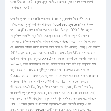
এদের উভয়ের মতেই, বায়ুতে মুক্ত অক্সিজেন এসেছে মূলতঃ সালোকসংশ্লেষণ
প্রক্রিয়ার ফলেই ।
ওপারিন ব্যাখ্যা দেবার চেষ্টা করেছেন কি করে সমুদ্রসঞ্চিত জৈব যৌগ থেকে
আদিকোষের পূর্বসূরী স্থানিক প্রক্রিয়া (localized system) এর উদ্ভব
ঘটে। আধুনিক কোষের সাইটোপ্লাজমকে ঘিরে দ্বিস্তর বিশিষ্ট লিপিড অণু ও
আনুষঙ্গিক প্রোটিন অণুর তৈরি মেমব্রেন রয়েছে, সেই মেমব্রেন ঐ কোষের
অভ্যন্তরে বিভিন্ন দ্রব্যাদির আদান প্রদানকে নিয়ন্ত্রণ করে। ওপারিন মত দেন
যে, আধুনিক কোষের জটিল সংগঠন সরল কোন সংগঠন থেকেই এসেছে। এর সমর্থনে
তিনি উল্লেখ করেন, জৈব যৌগগুলো জলীয় দ্রবণে ছড়িয়ে ছিটিয়ে না থেকে বরং
দ্রবীভূত কিংবা বৃহৎ অণু (droplet) এর আকারে অবস্থানের প্রবণতা দেখায়।
১৯৩১-৩২ সালে বানজে্নবাৰ্গ দ্য জং, জলীয় দ্রবণে মোটা দুটি বড় আকৃতির জৈব
অণুর একধরনের বৃহদাকার পুঞ্জীভূত সংগঠন দেখান। এগুলোর নাম দেয়া হয়
Coacervate । এসব বৃহৎ অণু দ্রবণ থেকে পৃথক হয়ে যেতে পারে এবং এদের
চারদিকে পানির অণুর একটা দৃঢ় বেষ্টনী থাকতে পারে। এ ধরনের অণুগুলো
জীবকোষের মতোই কিছু কিছু বৈশিষ্ট্য দেখাতে পারে (যেমন, বিশেষ বিশেষ কিছু
দ্রব্যকেই শুধু বৃহৎ অণুর ভেতরে ঢুকতে দেয়া বা এর থেকে বের হয়ে যেতে দেয়া)
এবং এভাবে সুনির্দিষ্ট কিছু জৈব অণুকে একটা পৃথক সক্রিয় সংগঠনে নিয়ে আসতে
পারে। ওপারিন যুক্তি দেখান আদি সমুদ্রসঞ্চিত জৈব পদার্থের সমাহার থেকে
এধরণের অনেক Coacervate তৈরি সম্ভব এবং এদের মধ্যে উপদানগত