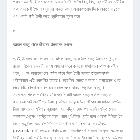
প্রায় সকল জীবই তখনও পর্যন্ত জলনিবাসী; যদিও কিছু কিছু বহুকোষী ব্যাকটেরিয়া
এবং এককোষী শৈবাল সমুদ্রের বাইরে আর্দ্র এলাকাগুলোয় টিকে থাকতে পারতো
এবং এরাই মাটি তৈরী হবার প্রক্রিয়ার সূচনা করে।
৫.
অজৈব
বস্তু
থেকে
জীবনের
উদ্ভবের
সপক্ষে
পূর্বেই উল্লেখ করা হয়েছে যে, অজৈব বস্তু থেকে জৈব বস্তু উদ্ভবের বিন্দুতে
রয়েছে নিকেল, কোবাল্ট, লোহা এসবের সাথে কার্বনের সংযুক্তি (অর্থাৎ কার্বাইড
গঠন)। এই কার্বাইডগুলো পানির সাথে মিলে তৈরী হয়েছে হাইড্রোকার্বন,
পরীক্ষাগারে এটি প্রমাণিত হয়েছে। মেন্ডেলিভ উচ্চতাপ আয়রণ-কার্বাইডের ওপর
দিয়ে ষ্ট্রীম চালনা করে পেয়েছেন তেল এবং আরও কিছু জৈব বস্তু ।
সালোকসংশ্লেষণ প্রক্রিয়ায় কি ঘটে ? এটা অজৈব বস্তুকে জৈব বস্তুতে
রূপান্তরণেরই একটি প্রক্রিয়া। অজৈব বস্তুকে জৈব যৌগের রাসায়নিক সংগঠনে
নিয়ে আসতে যে শক্তির প্রয়োজন হয় উদ্ভিদ সেটা পাচ্ছে সৌরশক্তি থেকে ।
সালোকসংশ্লেষণ প্রক্রিয়ার ফলে গোটা পৃথিবীতে প্রতি বছর একশো বিলিয়ন টন
জৈব বস্তু তৈরী হয়, দু’শ বিলিয়ন টন কার্বন-ডাই-অক্সাইড আত্তীকৃত
(assimilated) হয় এবং প্রায় একশো পঁয়তাল্লিশ বিলিয়ন টন মুক্ত অক্সিজেন
তৈরী হয়। এই প্রক্রিয়ার সূচনা করে, আদি সবুজ জীব আদি আবহমন্ডলে অক্সিজেন