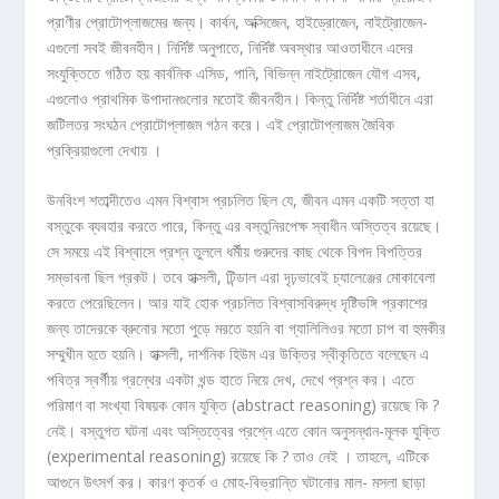
প্রাণীর প্রোটোপ্লাজমের জন্য। কার্বন, অক্সিজেন, হাইড্রোজেন, নাইট্রোজেন-
এগুলো সবই জীবনহীন। নির্দিষ্ট অনুপাতে, নির্দিষ্ট অবস্থার আওতাধীনে এদের
সংযুক্তিতে গঠিত হয় কার্বনিক এসিড, পানি, বিভিন্ন নাইট্রোজেন যৌগ এসব,
এগুলোও প্রাথমিক উপাদানগুলোর মতোই জীবনহীন। কিন্তু নির্দিষ্ট শর্তাধীনে এরা
জটিলতর সংঘঠন প্রোটোপ্লাজম গঠন করে। এই প্রোটোপ্লাজম জৈবিক
প্রক্রিয়াগুলো দেখায় ।
উনবিংশ শতাব্দীতেও এমন বিশ্বাস প্রচলিত ছিল যে, জীবন এমন একটি সত্তা যা
বস্তুকে ব্যবহার করতে পারে, কিন্তু এর বস্তুনিরপেক্ষ স্বাধীন অস্তিত্ব রয়েছে।
সে সময়ে এই বিশ্বাসে প্রশ্ন তুললে ধর্মীয় গুরুদের কাছ থেকে বিপদ বিপত্তির
সম্ভাবনা ছিল প্রকট। তবে হাক্সলী, টিন্ডাল এরা দৃঢ়ভাবেই চ্যালেঞ্জের মোকাবেলা
করতে পেরেছিলেন। আর যাই হোক প্রচলিত বিশ্বাসবিরুদ্ধ দৃষ্টিভঙ্গি প্রকাশের
জন্য তাদেরকে ব্রুনোর মতো পুড়ে মরতে হয়নি বা গ্যালিলিওর মতো চাপ বা হুমকীর
সম্মুখীন হতে হয়নি। হাক্সলী, দার্শনিক হিউম এর উক্তির স্বীকৃতিতে বলেছেন এ
পবিত্র স্বর্গীয় গ্রন্থের একটা খন্ড হাতে নিয়ে দেখ, দেখে প্রশ্ন কর। এতে
পরিমাণ বা সংখ্যা বিষয়ক কোন যুক্তি (abstract reasoning) রয়েছে কি ?
নেই। বস্তুগত ঘটনা এবং অস্তিত্বের প্রশ্নে এতে কোন অনুসন্ধান-মূলক যুক্তি
(experimental reasoning) রয়েছে কি ? তাও নেই । তাহলে, এটিকে
আগুনে উৎসর্গ কর। কারণ কৃতর্ক ও মোহ-বিভ্রান্তি ঘটানোর মাল- মসলা ছাড়া