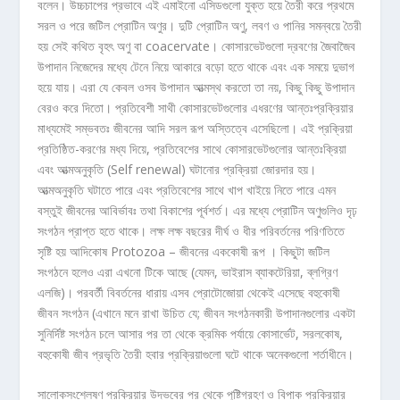
বলেন। উচ্চচাপের প্রভাবে এই এমাইনো এসিডগুলো যুক্ত হয়ে তৈরী করে প্রথমে
সরল ও পরে জটিল প্রোটিন অণুর। দুটি প্রোটিন অণু, লবণ ও পানির সমন্বয়ে তৈরী
হয় সেই কথিত বৃহৎ অণু বা coacervate। কোসারভেটগুলো দ্রবণের জৈবাজৈব
উপাদান নিজেদের মধ্যে টেনে নিয়ে আকারে বড়ো হতে থাকে এবং এক সময়ে দুভাগ
হয়ে যায়। এরা যে কেবল ওসব উপাদান আত্মস্থ করতো তা নয়, কিছু কিছু উপাদান
বেরও করে দিতো। প্রতিবেশী সাথী কোসারভেটগুলোর এধরণের আন্তঃপ্রক্রিয়ার
মাধ্যমেই সম্ভবতঃ জীবনের আদি সরল রূপ অস্তিত্বে এসেছিলো। এই প্রক্রিয়া
প্রতিষ্ঠিত-করণের মধ্য দিয়ে, প্রতিবেশের সাথে কোসারভেটগুলোর আন্তঃক্রিয়া
এবং আত্মঅনুকৃতি (Self renewal) ঘটানোর প্রক্রিয়া জোরদার হয়।
আত্মঅনুকৃতি ঘটাতে পারে এবং প্রতিবেশের সাথে খাপ খাইয়ে নিতে পারে এমন
বস্তুই জীবনের আবির্ভাবঃ তথা বিকাশের পূর্বশর্ত। এর মধ্যে প্রোটিন অণুগুলিও দৃঢ়
সংগঠন প্রাপ্ত হতে থাকে। লক্ষ লক্ষ বছরের দীর্ঘ ও ধীর পরিবর্তনের পরিণতিতে
সৃষ্টি হয় আদিকোষ Protozoa – জীবনের এককোষী রূপ । কিছুটা জটিল
সংগঠনে হলেও এরা এখনো টিকে আছে (যেমন, ভাইরাস ব্যাকটেরিয়া, ব্লগ্রিণ
এলজি)। পরবর্তী বিবর্তনের ধারায় এসব প্রোটোজোয়া থেকেই এসেছে বহুকোষী
জীবন সংগঠন (এখানে মনে রাখা উচিত যে; জীবন সংগঠনকারী উপাদানগুলোর একটা
সুনির্দিষ্ট সংগঠন চলে আসার পর তা থেকে ক্রমিক পর্যায়ে কোসার্ভেট, সরলকোষ,
বহুকোষী জীব প্রভৃতি তৈরী হবার প্রক্রিয়াগুলো ঘটে থাকে অনেকগুলো শর্তাধীনে।
সালোকসংশ্লেষণ প্রক্রিয়ার উদ্ভবের পর থেকে পুষ্টিগ্রহণ ও বিপাক প্রক্রিয়ার