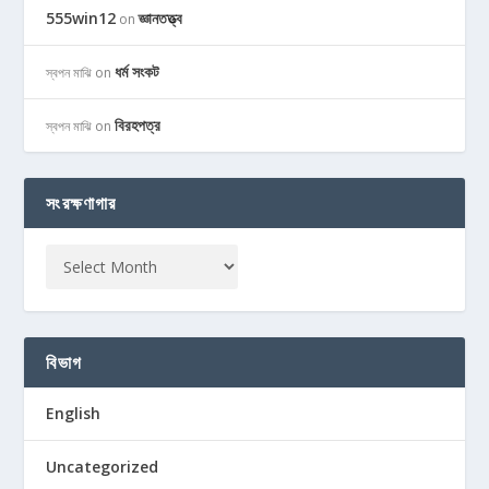
555win12
জ্ঞানতত্ত্ব
on
ধর্ম সংকট
স্বপন মাঝি
on
বিরহপত্র
স্বপন মাঝি
on
সংরক্ষণাগার
বিভাগ
English
Uncategorized