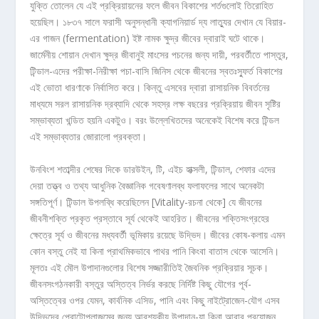
যুক্তি তোলেন যে এই প্রক্রিয়ায়নের ফলে জীবন বিকাশের শর্তগুলোই তিরোহিত
হয়েছিল। ১৮৩৭ সালে ফরাসী অনুসন্ধানী ক্যাগনিয়ার্ড দ্য লাত্যুর দেখান যে বিয়ার-
এর গাজন (fermentation) ইষ্ট নামক ক্ষুদ্র জীবের দ্বারাই ঘটে থাকে।
জার্মেনীয় শোয়ান দেখান ক্ষুদ্র জীবানুই মাংসের পচনের জন্য দায়ী, পরবর্তীতে পাস্তুর,
টিন্ডাল-এদের পরীক্ষা-নিরীক্ষা পচা-বাসি জিনিস থেকে জীবনের স্বতঃস্ফুর্ত বিকাশের
এই ভোতা ধারণাকে নির্বাসিত করে। কিন্তু এসবের দ্বারা রাসায়নিক বিবর্তনের
মাধ্যমে সরল রাসায়নিক দ্রব্যাদি থেকে সহস্র লক্ষ বছরের প্রক্রিয়ায় জীবন সৃষ্টির
সম্ভাব্যতা খন্ডিত হয়নি একটুও। বরং উল্লেখিতদের অনেকেই বিশেষ করে টিন্ডল
এই সম্ভাব্যতার জোরালো প্রবক্তা।
উনবিংশ শতাব্দীর শেষের দিকে ডারউইন, টি, এইচ হাক্সলী, টিন্ডাল, শেফার এদের
দেয়া তত্ত্ব ও তথ্য আধুনিক বৈজ্ঞানিক গবেষণালব্ধ ফলাফলের সাথে অনেকটা
সঙ্গতিপূর্ণ। টিন্ডাল উপলব্ধি করেছিলেন [Vitality-রচনা থেকে] যে জীবনের
জীবনীশক্তি প্রকৃত প্রস্তাবে সূর্য থেকেই আহরিত। জীবনের শক্তিসংগ্রহের
ক্ষেত্রে সূর্য ও জীবনের মধ্যবর্তী ভূমিকায় রয়েছে উদ্ভিদ। জীবের কোষ-কলায় এমন
কোন বস্তু নেই যা কিনা প্রাথমিকভাবে পাথর পানি কিংবা বাতাস থেকে আসেনি।
মূলতঃ এই মৌল উপাদানগুলোর বিশেষ সজ্জারীতিই জৈবনিক প্রক্রিয়ার সূচক।
জীবনসংগঠনকারী বস্তুর অস্তিত্ব নির্ভর করছে নির্দিষ্ট কিছু যৌগের পূর্ব-
অস্তিত্বের ওপর যেমন, কার্বনিক এসিড, পানি এবং কিছু নাইট্রোজেন-যৌগ এসব
উদ্ভিদের প্রোটোপ্লাজমের জন্য আবশ্যকীয় উপাদান-যা কিনা আবার প্রয়োজন