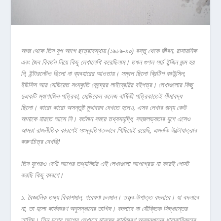
আজ
থেকে
তিন
যুগ
আগে
ছাত্রাবস্থায় (
১৯৮৯-
৯০)
বস্তু
থেকে
জীবন,
রাসায়নিক
এবং
জৈব
বিবর্তন
নিয়ে
কিছু
লেখালেখি
করেছিলাম।
তখন
গুগল
সার্চ
ইন্জিন
জন্ম
হয়
নি,
ইন্টারনেটও
ছিলো
না
ব্যবহারের
আওতায়।
সম্বল
ছিলো
ব্রিটিশ
কাউন্সিল,
ইউসিস
আর
সেভিয়েত
সংস্কৃতি
কেন্দ্রের
লাইব্রেরির
বইপত্র।
লেখাগুলোর
কিছু
দুএকটি
ম্যাগাজিন-
পত্রিকা,
মেডিকেল
কলেজ
বার্ষিকী
পত্রিকাতেই
সীমাবদ্ধ
ছিলো।
কারো
কারো
অসন্তুষ্ট
মুখাবয়ব
দেখতে
হলেও,
এসব
লেখার
জন্য
কেউ
আমাকে
মারতে
আসে
নি।
বর্তমান
সময়ে
তথ্যসমৃদ্ধি,
সহজলভ্যতার
যুগে
এসেও
আমরা
রাজনীতিক
কারণেই
সংস্কৃতিগতভাবে
পিছিয়েই
রয়েছি,
এমনকি
উল্টোযাত্রার
করুণচিত্র
দেখছি!
তিন
যুগেরও
বেশী
আগের
তথ্যনির্ভর
এই
লেখাগুলো
আপগ্রেড
না
করেই
পোস্ট
করছি
কিছু
কারণে।
১. বৈজ্ঞানিক
তথ্য
বিকাশমান,
গবেষণা
চলমান।
তত্ত্ব-
উপাত্ত
বদলাবে।
যা
বদলাবে
না,
তা
হলো
কার্যকারণ
অনুসন্ধানের
তাগিদ।
বদলাবে
না
যৌক্তিক
সিদ্ধান্তের
তাগিদ।
তিন
যুগের
আগের
লেখাতে
মানুষের
কার্যকারণ
অনুসন্ধানের
ধারাবাহিকতার