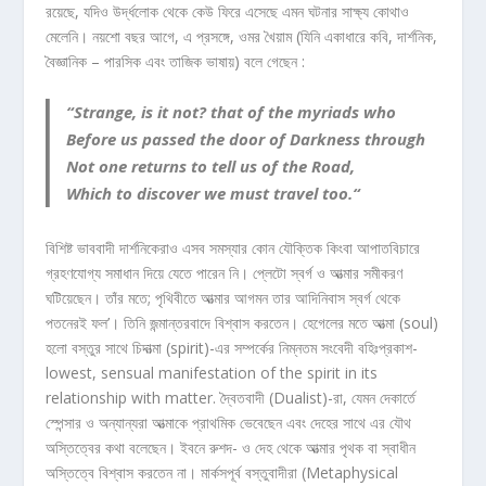
রয়েছে, যদিও উর্দ্ধলোক থেকে কেউ ফিরে এসেছে এমন ঘটনার সাক্ষ্য কোথাও
মেলেনি। নয়শো বছর আগে, এ প্রসঙ্গে, ওমর খৈয়াম (যিনি একাধারে কবি, দার্শনিক,
বৈজ্ঞানিক – পারসিক এবং তাজিক ভাষায়) বলে গেছেন :
“Strange, is it not? that of the myriads who
Before us passed the door of Darkness through
Not one returns to tell us of the Road,
Which to discover we must travel too.“
বিশিষ্ট ভাববাদী দার্শনিকেরাও এসব সমস্যার কোন যৌক্তিক কিংবা আপাতবিচারে
গ্রহণযোগ্য সমাধান দিয়ে যেতে পারেন নি। প্লেটো স্বর্গ ও আত্মার সমীকরণ
ঘটিয়েছেন। তাঁর মতে; পৃথিবীতে আত্মার আগমন তার আদিনিবাস স্বর্গ থেকে
পতনেরই ফল’। তিনি জন্মান্তরবাদে বিশ্বাস করতেন। হেগেলের মতে আত্মা (soul)
হলো বস্তুর সাথে চিদাত্মা (spirit)-এর সম্পর্কের নিম্নতম সংবেদী বহিঃপ্রকাশ-
lowest, sensual manifestation of the spirit in its
relationship with matter. দ্বৈতবাদী (Dualist)-রা, যেমন দেকার্তে
স্পেন্সার ও অন্যান্যরা আত্মাকে প্রাথমিক ভেবেছেন এবং দেহের সাথে এর যৌথ
অস্তিত্বের কথা বলেছেন। ইবনে রুশদ- ও দেহ থেকে আত্মার পৃথক বা স্বাধীন
অস্তিত্বে বিশ্বাস করতেন না। মার্কসপূর্ব বস্তুবাদীরা (Metaphysical