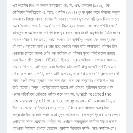
এই শতাব্দীর বিশ এর দশকে ইংল্যান্ডের জে, বি, এস, হেলডেন (১৯২৯) এবং
সোভিয়েত ইউনিয়েনের এ, আই, ওপারিন (১৯২৪) পৃথক পৃথক ভাবে জীবনের উদ্ভব
সংক্রান্ত বিষয়ে ভাবনা, লেখালেখি করেন। প্রায় সদৃশ এবং পরিপূরক বিধায় তাদের
তত্ত্ব ‘হেলডেন ওপারিন তত্ত্ব’ নামে পরিচিত হয়। হেলডেন এর মতে পৃথিবীর আদি
আবহমন্ডলে অক্সিজেনের পরিমাণ ছিল খুব কম বা একেবারেই অনুপস্থিত (অক্সিজেনের
বর্তমান পরিমাণ ঠিক ততটা, যতটা দরকার হবে ভূগর্ভস্থ কয়লা এবং অন্যান্য জৈব
যৌগকে পোড়ানোর জন্য)। তার মতে সেখানে কার্বন-ডাই-অক্সাইডের পরিমাণ ছিল
এখনকার চাইতে অনেক বেশি এবং বর্তমানে যে পরিমাণ মুক্ত নাইট্রোজেন রয়েছে
তাও ছিলো যৌগ (যেমন, নাইট্রাইড) হিসাবে। মুক্ত অক্সিজেন না থাকায় ওজোন-
স্তর ও ছিল না, তাই ক্ষুদ্র তরঙ্গ দৈর্ঘ্যের অতিবেগুনী রশ্মি সহজেই পৃথিবীতে এস
পৌঁছাতে পারতো। পানি, কার্বন-ডাই-অক্সাইড, এমোনিয়া এসবের মিশ্রণের ওপর ঐ
অতি বেগুনী রশ্মির ক্রিয়ার ফলে সরল জৈব যৌগ এবং সম্ভবতঃ এমাইনো এসিড
তৈরি হয়েছে। অনুরূপ প্রক্রিয়াতেই হয়তো জৈব যৌগের পূঞ্জীভবন ঘটেছে এমন
একটা পরিণতিতে পৌঁছানো পর্যন্ত যাকে বলা হয়, which reached the
con- sistancy of hot, dilute soup এরকম একটা অবস্থায় উদ্ভূত
জীবদের ক্ষেত্রে অস্তিত্বের জন্য সংগ্রাম (বিশেষ করে খাদ্যের জন্য) ছিল
অপ্রয়োজনীয়, ব্যবহার করার মতো মুক্ত অক্সিজেনও ছিল অনুপস্থিত। এসব ক্ষেত্র
ওপারিনের সাথে হেল্ডেনের পার্থক্য হল; ওপারিন আবহমন্ডলে কার্বনের মিথেন রূপকে
প্রাধান্য দিয়েছেন যেখানে হেলডেন প্রাধান্য দিয়েছেন কার্বন- ডাই-অক্সাইড-কে।