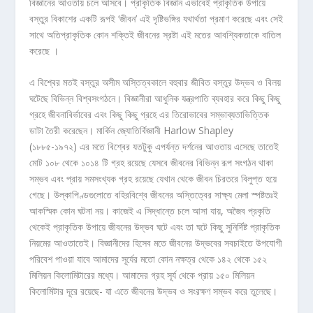
বিজ্ঞানের আওতায় চলে আসবে। প্রাকৃতিক বিজ্ঞান এভাবেই প্রাকৃতিক উপায়ে
বস্তুর বিকাশের একটি রূপই ‘জীবন’ এই দৃষ্টিভঙ্গির যথার্থতা প্রমাণ করেছে এবং সেই
সাথে অতিপ্রাকৃতিক কোন শক্তিই জীবনের স্রষ্টা এই মতের আবশ্যিকতাকে বাতিল
করেছে ।
এ বিশ্বের মতই বস্তুর অসীম অস্তিত্বকালে বহুবার জীবিত বস্তুর উদ্ভব ও বিলয়
ঘটেছে বিভিন্ন বিশ্বসংগঠনে। বিজ্ঞানীরা আধুনিক যন্ত্রপাতি ব্যবহার করে কিছু কিছু
গ্রহে জীবনাবির্ভাবের এবং কিছু কিছু গ্রহে এর তিরোভাবের সম্ভাব্যতাভিত্তিক
ডাটা তৈরী করেছেন। মার্কিন জ্যোতির্বিজ্ঞানী Harlow Shapley
(১৮৮৫-১৯৭২) এর মতে বিশ্বের যতটুকু এপর্যন্ত দর্শনের আওতায় এসেছে তাতেই
মোট ১০৮ থেকে ১০১৪ টি গ্রহ রয়েছে যেসবে জীবনের বিভিন্ন রূপ সংগঠন থাকা
সম্ভব এবং প্রায় সমসংখ্যক গ্রহ রয়েছে যেখান থেকে জীবন চিরতরে বিলুপ্ত হয়ে
গেছে। উল্কাপিণ্ডগুলোতে বহিরবিশ্বে জীবনের অস্তিত্বের সাক্ষ্য মেলা স্পষ্টতঃই
আকস্মিক কোন ঘটনা নয়। কাজেই এ সিদ্ধান্তে চলে আসা যায়, অজৈব প্রকৃতি
থেকেই প্রাকৃতিক উপায়ে জীবনের উদ্ভব ঘটে এবং তা ঘটে কিছু সুনির্দিষ্ট প্রাকৃতিক
নিয়মের আওতাতেই। বিজ্ঞানীদের হিসেব মতে জীবনের উদ্ভবের সবচাইতে উপযোগী
পরিবেশ পাওয়া যাবে আমাদের সূর্যের মতো কোন নক্ষত্র থেকে ১৪২ থেকে ১৫২
মিলিয়ন কিলোমিটারের মধ্যে। আমাদের গ্রহ সূর্য থেকে প্রায় ১৫০ মিলিয়ন
কিলোমিটার দূরে রয়েছে- যা এতে জীবনের উদ্ভব ও সংরক্ষণ সম্ভব করে তুলেছে।