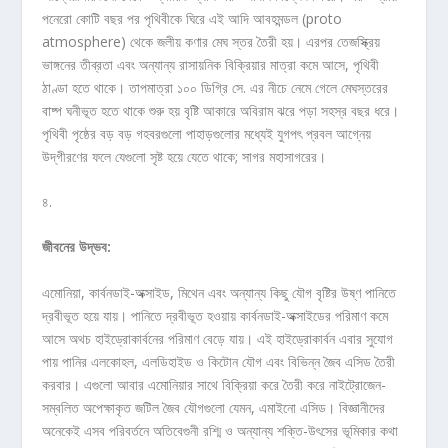
পনেরো কোটি বছর পর পৃথিবীকে ঘিরে এই আদি আবহমন্ডল (proto
atmosphere) থেকে জলীয় কণার মেঘ স্তর তৈরী হয়। এরপর তেজস্ক্রিয়
ভাঙ্গনের তীব্রতা এবং অন্যান্য রাসায়নিক বিক্রিয়ার মাত্রা কমে আসে, পৃথিবী
ঠাণ্ডা হতে থাকে। তাপমাত্রা ১০০ ডিগ্রি সে. এর নীচে নেমে গেলে মেঘস্তরের
বাষ্প ঘনীভূত হতে থাকে শুরু হয় বৃষ্টি আকারে অবিরাম ঝরে পড়া সহস্র বছর ধরে।
পৃথিবী পৃষ্ঠের বড় বড় গহবরগুলো পাহাড়গুলোর মধ্যেই যুগপৎ প্রবল আগ্নেয়
উদ্‌গীরণের ফলে যেগুলো সৃষ্ট হয়ে যেতে থাকে; সাগর মহাসাগরের।
৪.
জীবনের
উদ্ভব:
এমোনিয়া, কার্বনডাই-অক্সাইড, মিথেন এবং অন্যান্য কিছু যৌগ বৃষ্টির উষ্ণ পানিতে
দ্রবীভূত হয়ে যায়। পানিতে দ্রবীভূত হওয়ায় কার্বনডাই-অক্সাইডের পরিমাণ কমে
আসে অথচ হাইড্রোকার্বনের পরিমাণ বেড়ে যায়। এই হাইড্রোকার্বন এবার সুযোগ
পায় পানির এলকোহল, এলডিহাইড ও কিটোন যৌগ এবং বিভিন্ন জৈব এসিড তৈরী
করবার। এগুলো আবার এমোনিয়ার সাথে বিক্রিয়া করে তৈরী করে নাইট্রোজেন-
সম্বলিত অপেক্ষাকৃত জটিল জৈব যৌগগুলো যেমন, এমাইনো এসিড। বিজ্ঞানীদের
অনেকেই এসব পরিবর্তনে অতিবেগুনী রশ্মি ও অন্যান্য শক্তি-উৎসের ভূমিকার কথা