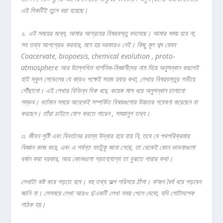
এই
দিকটিই
তুলে
ধরা
হয়েছে।
২.
এই
সময়ের
মধ্যে,
আমার
আগ্রহের
বিষয়বস্তু
বদলেছে।
আমার
সময়
হবে
না,
সব
তথ্য
আপগ্রেড
করবার,
মনে
হয়
দরকারও
নেই।
কিছু
মূল
শব্দ
যেমন
Coacervate, biopoesis, chemical evolution , proto-
atmosphere
আর
উল্লেখিত
দার্শনিক-
বিজ্ঞানীদের
নাম
দিয়ে
অনুসন্ধান
করলেই
হাই
স্কুল
লেভেলের
যে
কারও
পক্ষেই
সহজ
হবার
কথা,
লেখার
বিষয়বস্তুর
গভীরে
পৌঁছানো।
এই
লেখার
বিভিন্ন
দিক
ধরে,
কয়েক
মাস
ধরে
অনুসন্ধান
চালানো
সম্ভব।
বর্তমান
সময়ে
অনেকেই
সম্পর্কিত
বিষয়গুলোয়
উচ্চতর
গবেষণা
করেছেন
বা
করছেন।
তাঁরা
চাইলে
যোগ
করতে
পারেন ,
সময়ানুগ
তথ্য।
৩. জীবন
সৃষ্টি
এবং
বিবর্তনের
রহস্য
উদ্ধার
হয়ে
যায়
নি,
তবে
যে
পথপরিক্রমায়
বিজ্ঞান
কাজ
করে,
এবং
এ
পর্যন্ত
যতটুকু
জানা
গেছে,
তা
থেকেই
কোন
ভাবনাগুলো
বর্জন
করা
দরকার,
আর
কোনগুলো
গ্রহণযোগ্য
তা
বুঝতে
পারার
কথা।
লেখাটা
কষ্ট
করে
পড়তে
হবে।
বহু
তথ্য
অল্প
পরিসরে
ঠাঁসা।
ক’
জন
ধৈর্য
ধরে
পড়বেন
জানি
না।
সেসময়ে
লেখা
আরও
দু’
একটি
লেখা
সময়
পেলে
দেবো,
যদি
গোটাদশেক
পাঠক
হয়।