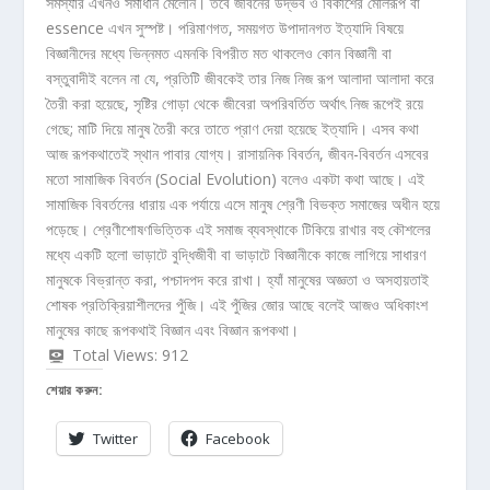
সমস্যার এখনও সমাধান মেলেনি। তবে জীবনের উদ্ভব ও বিকাশের মৌলরূপ বা
essence এখন সুস্পষ্ট। পরিমাণগত, সময়গত উপাদানগত ইত্যাদি বিষয়ে
বিজ্ঞানীদের মধ্যে ভিন্নমত এমনকি বিপরীত মত থাকলেও কোন বিজ্ঞানী বা
বস্তুবাদীই বলেন না যে, প্রতিটি জীবকেই তার নিজ নিজ রূপ আলাদা আলাদা করে
তৈরী করা হয়েছে, সৃষ্টির গোড়া থেকে জীবেরা অপরিবর্তিত অর্থাৎ নিজ রূপেই রয়ে
গেছে; মাটি দিয়ে মানুষ তৈরী করে তাতে প্রাণ দেয়া হয়েছে ইত্যাদি। এসব কথা
আজ রূপকথাতেই স্থান পাবার যোগ্য। রাসায়নিক বিবর্তন, জীবন-বিবর্তন এসবের
মতো সামাজিক বিবর্তন (Social Evolution) বলেও একটা কথা আছে। এই
সামাজিক বিবর্তনের ধারায় এক পর্যায়ে এসে মানুষ শ্রেণী বিভক্ত সমাজের অধীন হয়ে
পড়েছে। শ্রেণীশোষণভিত্তিক এই সমাজ ব্যবস্থাকে টিকিয়ে রাখার বহু কৌশলের
মধ্যে একটি হলো ভাড়াটে বুদ্ধিজীবী বা ভাড়াটে বিজ্ঞানীকে কাজে লাগিয়ে সাধারণ
মানুষকে বিভ্রান্ত করা, পশ্চাদপদ করে রাখা। হ্যাঁ মানুষের অজ্ঞতা ও অসহায়তাই
শোষক প্রতিক্রিয়াশীলদের পুঁজি। এই পুঁজির জোর আছে বলেই আজও অধিকাংশ
মানুষের কাছে রূপকথাই বিজ্ঞান এবং বিজ্ঞান রূপকথা।
Total Views:
912
শেয়ার করুন:
Twitter
Facebook