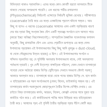
বিভিন্নতা থাকাও স্বাভাবিক। এদের মধ্যে কোন কোনটি হয়তো ভালভাবে টিকে
থাকতে পেরেছে অপরগুলো পারেনি। এক ধরনের শারীর-রসায়নগত
(Physiochemical) নির্বাচনই এক্ষেত্রে নির্ধারণী ভূমিকা রেখেছে। পরীক্ষাগারে
coacervate তৈরি করে এর মধ্যে এনজাইমের প্রবেশ ঘটানো সম্ভব। আর
কিছু না হলেও এ ধরনের coacervate আমাদের এমন একটা প্রক্রিয়ার ধারণা
দেয় যার দ্বারা কিছু সংখ্যক জৈব যৌগ একটি স্বতন্ত্র সংগঠনে চলে আসতে পারে
(কারো ইচ্ছা অনিচ্ছা নিরপেক্ষভাবেই)। সাম্প্রতিক বৈজ্ঞানিক গবেষণালব্ধ ফলাফল
অনুযায়ী, কিছু রাসায়নিক যৌগ এবং এদের প্রোটিনে রূপান্তর এর জন্য যেসব
উপাদানের প্রয়োজন এই উপাদানগুলোর কিছু কিছু আদি ধুমপুঞ্জ ও dust-cloud,
যা থেকে সৌরমন্ডলের উদ্ভব হয়েছে) এ ছিল। এই উপাদানগুলোর সংগঠন ও
সম্মিলন প্রভাবিত হয়; যে সুনির্দিষ্ঠ অবস্থায় উপাদানগুলো থাকে, সেই অবস্থাগত
শর্তগুলো দ্বারাই। খুব বেশী উত্তপ্ত নাক্ষত্রিক পরিবেশ, যেমন যেখানে তাপমাত্রা
পনেরো থেকে আঠারো হাজার ডিগ্রি সেন্টিগ্রেড সেখানে সবগুলো মৌলই পরমাণু
আকারে অবস্থান করে। তাপমাত্ৰা বারো থেকে পনের হাজার ডিগ্রি সে. হলে কার্বন
ও হাইড্রোজেন এর সরল সংগঠনগুলো (যেমন; মিথেন, ডাইকার্বন) সম্ভব হয়। এই
তাপমাত্রায় কার্বন পরমাণুগুলো জোড়াশৃঙ্খল তৈরীর বিশেষ বেশিষ্ট্য দেখায়। এর
চাইতে নিম্ন তাপমাত্রার কার্বন, আয়রন, নিকেল, কোবাল্ট এসবের সাথে যুক্ত হয়ে
কার্বাইড গঠন করে। এই কার্বাইডগুলো পানির সাথে বিক্রিয়া করে হাইড্রোজেন
তৈরী করে। আমাদের গ্রহ এই পৃথিবী তৈরীর প্রক্রিয়া প্রায় পঁচিশ কোটি বছর