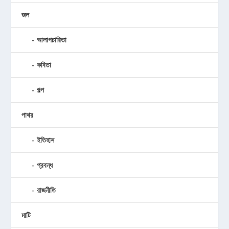
জল
আলাপচারিতা
কবিতা
গল্প
পাথর
ইতিহাস
প্রবন্ধ
রাজনীতি
মাটি