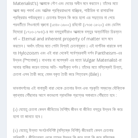
Materialist’s) আত্মাকে গৌণ এবং দেহের অধীন মনে করতেন। তাঁদের মতে
আত্মা জড় পদার্থ এবং আত্মিক প্রক্রিয়াগুলো যান্ত্রিক, শারীরিক বা রাসায়নিক
প্রক্রিয়ার পর্যায়ভূক্ত। চেতনার উদ্ভব কি করে হলো এর সদুত্তর না পেয়ে
পরবর্তীতে লিওনার্দো ব্রুনো (১৫৪৮-১৬০০) রবিনেট (১৭৩৫-১৮২০) এবং ডেনিস
দিদেরো (১৭১৩-১৭৮৪)-র মত বস্তুবাদীরাও আত্মাকে বস্তুর অন্তর্নিহিত চিরন্তন
ধর্ম – Eternal and inherent property of matter বলে মনে
করতেন। অর্থাৎ তাঁদের মতে গোটা বিশ্বই চেতনাযুক্ত। এই দার্শনিক ধারাকে বলা
হয় Hylozoism এবং এই ধারা থেকেই সর্বেশ্বরবাদী দর্শন Pantheism-এর
উদ্ভব (স্পিনোজা)। বাখনার বা মলেস্কট এর মতো Vulgar Materialist-রা
আবার হাজির করেন তাদের অতি- সরলীকৃত দর্শন। তাঁদের মতে মস্তিষ্কই চিন্তা,
চেতনা এসব তৈরী করে; যেমন যকৃত তৈরী করে পিত্তরস (Bile)।
ভাবনাদর্শনের এই নানামুখী ধারা থেকে চেতনার উৎস এবং প্রকৃতি সম্বন্ধে যৌক্তিক
ব্যাখ্যায় পৌঁছাবার আগে কতগুলো প্রাথমিক প্রশ্নের সমাধানে পৌঁছাতে হবে :
(১) যেহেতু চেতনা কেবল জীবিতের বৈশিষ্ট্য জীবন বা জীবিত বস্তুর উদ্ভব কি করে
হলো তা জানতে হবে।
(২) যেহেতু উন্নত সংগঠনবিশিষ্ট (মস্তিষ্ক বিশিষ্ট) জীবেরাই কেবল চেতনার
অধিকারী। জীবিতবস্তু থেকে তাদের উদ্ভব কি করে হলো কি করে মস্তিষ্ক