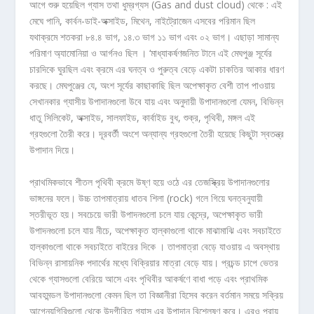
আগে শুরু হয়েছিল গ্যাস তথা ধুম্রগ্যস (Gas and dust cloud) থেকে : এই
মেঘে পানি, কার্বন-ডাই-অক্সাইড, মিথেন, নাইট্রোজেন এসবের পরিমান ছিল
যথাক্রমে শতকরা ৮৪.৪ ভাগ, ১৪.৩ ভাগ ১১ ভাগ এবং ০২ ভাগ। এছাড়া সামান্য
পরিমাণ অ্যামোনিয়া ও আর্গনও ছিল । ‘মাধ্যাকর্ষণজনিত টানে এই মেঘপুঞ্জ সূর্যের
চারদিকে ঘুরছিল এবং ক্রমে এর ঘনত্ব ও পুরুত্ব বেড়ে একটা চাকতির আকার ধারণ
করছে। মেঘপুঞ্জের যে, অংশ সূর্যের কাছাকাছি ছিল অপেক্ষাকৃত বেশী তাপ পাওয়ায়
সেখানকার গ্যাসীয় উপাদানগুলো উবে যায় এবং অনুদায়ী উপাদানগুলো যেমন, বিভিন্ন
ধাতু সিলিকেট, অক্সাইড, সালফাইড, কার্বাইড বুধ, শুক্র, পৃথিবী, মঙ্গল এই
গ্রহগুলো তৈরী করে। দূরবর্তী অংশে অন্যান্য গ্রহগুলো তৈরী হয়েছে কিছুটা স্বতন্ত্র
উপাদান দিয়ে।
প্রাথমিকভাবে শীতল পৃথিবী ক্রমে উষ্ণ হয়ে ওঠে এর তেজস্ক্রিয় উপাদানগুলোর
ভাঙ্গনের ফলে। উচ্চ তাপমাত্রায় ধাতব শিলা (rock) গলে গিয়ে ঘনত্বনুযায়ী
স্তরীভূত হয়। সবচেয়ে ভারী উপাদনগুলো চলে যায় কেন্দ্রে, অপেক্ষাকৃত ভারী
উপাদনগুলো চলে যায় নীচে, অপেক্ষাকৃত হাল্কাগুলো থাকে মাঝামাঝি এবং সবচাইতে
হাল্কাগুলো থাকে সবচাইতে বাইরের দিকে । তাপমাত্রা বেড়ে যাওয়ায় এ অবস্থায়
বিভিন্ন রাসায়নিক পদার্থের মধ্যে বিক্রিয়ার মাত্রা বেড়ে যায়। প্রচন্ড চাপে ভেতর
থেকে গ্যাসগুলো বেরিয়ে আসে এবং পৃথিবীর আকর্ষণে বাধা পড়ে এবং প্রাথমিক
আবহমন্ডল উপাদানগুলো কেমন ছিল তা বিজ্ঞানীরা হিসেব করেন বর্তমান সময়ে সক্রিয়
আগ্নেয়গিরিগুলো থেকে উদ্‌গীরিত গ্যাস এর উপাদান বিশ্লেষণ করে। এরও প্রায়