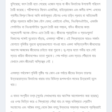
যুগিয়েছে; ফলে তৈরী হতে পেরেছে ওজোন স্তর যা জীব বিবর্তনের উপযোগী পরিবেশ
তৈরী করেছে। পরীক্ষাগারে মিথেন এমোনিয়া, হাইড্রোজেন এবং জলীয় বাষ্প: এসবের
গ্যাসীয় মিশ্রণ কিংবা আদি কার্বনযুক্ত যৌগের ওপর তড়িৎ প্রবাহ বা অতিবেগুনী
রশ্মির প্রভাবে জঠিল জৈব যৌগ যেমন; এমাইনো এসিড, নিওক্লিওটাইড, এমনকি
পেপটাইড বা নিওক্লটাইড শৃঙ্খল তৈরী করা সম্ভব, যদিও জীবনের জন্য
অনুপযোগী অনেক যৌগও এতে তৈরী হয়। জীবনের প্রাকৃতিক ও স্বতঃস্ফূর্ত
বিকাশের পক্ষেই দৃঢ়ভাবে দাঁড়ায়, এসমস্ত পরীক্ষা। এই সিদ্ধান্তকে আরও সমর্থন
যোগাতে পৃথিবীর পুরনো ভূস্তরগুলোতে পাওয়া যাবে একদা অস্তিত্বশীল জীবদেহের
অবশেষ আজকের জীবেদের চাইতে যারা পুরনো। ভূ-স্তর যতো গভীর হবে সেই
স্তরে ধারিত জীবাবশেষও ততো পুরনো। শেষ পর্যন্ত এমন স্তরে পৌঁছানো যায়
যেখানে কোন জীবেরই অস্তিত্ত্ব নেই ।
এসমস্ত পর্যবেক্ষণ পৃথিবী সৃষ্টির পর কোন এক পর্যায়ে জীবের উদ্ভব তারপর
উত্তররোত্তর বিবর্তনের ধারায় তার বিভিন্ন রূপসংগঠন লাভের চিত্রকেই তুলে
ধরে।
এ যাবত সংগৃহীত তথ্য (পূর্বের লেখাগুলোয় যার আংশিক আলোকপাত করা হয়েছে)
এর ওপর ভিত্তি করে এ সিদ্ধান্তে পৌছা যায় যে অদূর ভবিষ্যতে প্রোটিন
সংযোগের এবং অজৈব বস্তু থেকে জৈব বস্তু উদ্ভবের সম্ভাব্য সবগুলো প্রক্রিয়াই