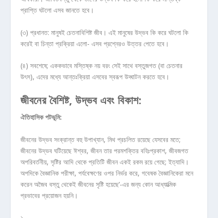
প্রাপ্তি ঘটলো এসব জানতে হবে।
(৩) প্রধানত: মানুষই চেতনাবিশিষ্ট জীব। এই মানুষের উদ্ভব কি করে ঘটলো কি
করেই বা চিন্তা প্রক্রিয়া এলো- এসব প্রশ্নেরও উত্তর পেতে হবে।
(৪) সবশেষে; এককভাবে মস্তিষ্ক নয় বরং সেই সাথে বস্তুজগত (বা চেতনার
উৎস), এদের মধ্যে আন্তঃক্রিয়া এসবের স্বরূপ উদ্ঘাটন করতে হবে।
জীবনের
বৈশিষ্ট
,
উদ্ভব
এবং
বিকাশ:
ঐতিহাসিক
পটভূমি:
জীবনের উদ্ভব সংক্রান্ত বহু উপাখ্যান, মিথ প্রচলিত রয়েছে যেসবের মতে;
জীবনের উদ্ভব ঘটিয়েছে ঈশ্বর, জীবন তার পরমশক্তির বহিঃপ্রকাশ, জীবজগত
অপরিবর্তনীয়, সৃষ্টির আদি থেকে প্রতিটি জীবন একই রকম রয়ে গেছে; ইত্যাদি।
অপদিকে বৈজ্ঞানিক পরীক্ষা, পর্যবেক্ষণের ওপর নির্ভর করে, গবেষক বৈজ্ঞানিকেরা মনে
করেন অজৈব বস্তু থেকেই জীবনের সৃষ্টি হয়েছে’-এর জন্য কোন আধ্যাত্মিক
প্রভাবের প্রয়োজন হয়নি।
১.