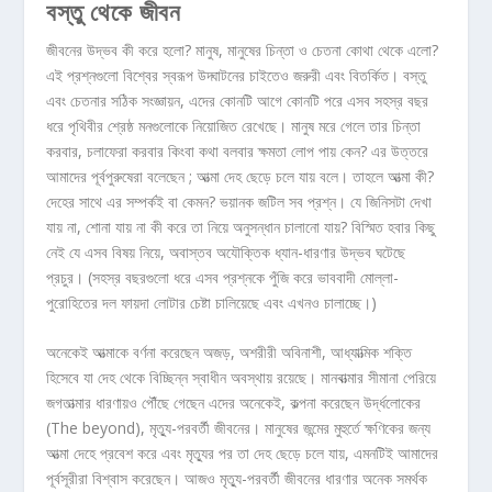
বস্তু
থেকে
জীবন
জীবনের উদ্ভব কী করে হলো? মানুষ, মানুষের চিন্তা ও চেতনা কোথা থেকে এলো?
এই প্রশ্নগুলো বিশ্বের স্বরূপ উদ্ঘাটনের চাইতেও জরুরী এবং বিতর্কিত। বস্তু
এবং চেতনার সঠিক সংজ্ঞায়ন, এদের কোনটি আগে কোনটি পরে এসব সহস্র বছর
ধরে পৃথিবীর শ্রেষ্ঠ মনগুলোকে নিয়োজিত রেখেছে। মানুষ মরে গেলে তার চিন্তা
করবার, চলাফেরা করবার কিংবা কথা বলবার ক্ষমতা লোপ পায় কেন? এর উত্তরে
আমাদের পূর্বপুরুষেরা বলেছেন ; আত্মা দেহ ছেড়ে চলে যায় বলে। তাহলে আত্মা কী?
দেহের সাথে এর সম্পর্কই বা কেমন? ভয়ানক জটিল সব প্রশ্ন। যে জিনিসটা দেখা
যায় না, শোনা যায় না কী করে তা নিয়ে অনুসন্ধান চালানো যায়? বিস্মিত হবার কিছু
নেই যে এসব বিষয় নিয়ে, অবাস্তব অযৌক্তিক ধ্যান-ধারণার উদ্ভব ঘটেছে
প্রচুর। (সহস্র বছরগুলো ধরে এসব প্রশ্নকে পুঁজি করে ভাববাদী মোল্লা-
পুরোহিতের দল ফায়দা লোটার চেষ্টা চালিয়েছে এবং এখনও চালাচ্ছে।)
অনেকেই আত্মাকে বর্ণনা করেছেন অজড়, অশরীরী অবিনাশী, আধ্যাত্মিক শক্তি
হিসেবে যা দেহ থেকে বিচ্ছিন্ন স্বাধীন অবস্থায় রয়েছে। মানবাত্মার সীমানা পেরিয়ে
জগতাত্মার ধারণায়ও পৌঁছে গেছেন এদের অনেকেই, কল্পনা করেছেন উর্দ্ধলোকের
(The beyond), মৃত্যু-পরবর্তী জীবনের। মানুষের জন্মের মুহুর্তে ক্ষণিকের জন্য
আত্মা দেহে প্রবেশ করে এবং মৃত্যুর পর তা দেহ ছেড়ে চলে যায়, এমনটিই আমাদের
পূর্বসূরীরা বিশ্বাস করেছেন। আজও মৃত্যু-পরবর্তী জীবনের ধারণার অনেক সমর্থক