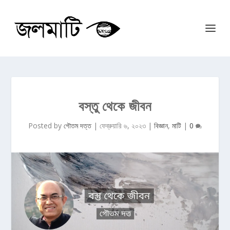
বস্তু থেকে জীবন
Posted by
গৌতম দত্ত
|
ফেব্রুয়ারি ৬, ২০২৩
|
বিজ্ঞান
,
মাটি
|
0