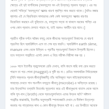
ক্ষেত্রে এই দুই দার্শনিকের (অবস্তুগত মন এই চিন্তার) প্রভাব প্রভূত। এর পর
থেকেই ‘পবিত্র’ ‘অবস্তুগত’ আত্মার ধারণা ব্যাপ্তি লাভ করতে থাকে। [যদিও মজার
ব্যাপার এই যে ক্রিশ্চিয়ান ফাদারদের কেউ কেউ অবস্তুগত আত্মার ধারণার
বিরোধিতা করছেন এই যুক্তিতে যে, বস্তুগত সত্বা না থাকলে নরকের শাস্তি এর
ওপর কোন প্রভাব ফেলতে পারবে না, তাই নরকও অর্থহীন হয়ে যাবে।]
প্রাচীন গ্রীক দর্শনে অজৈব বস্তু থেকে জীবনের স্বতঃস্ফূর্ত বিকাশের যে ধারণা
প্রচলিত ছিল অ্যারিষ্টটলে এসে তা শেষ হয়ে যায়নি। অ্যারিষ্টটল earth slime,
manure এসব থেকে উদ্ভিদ ও প্রাণীর স্বতঃস্ফূর্ত বিকাশে বিশ্বাসী ছিলেন।
তবে সপ্তদশ শতাব্দীতে এসেই কেবল এ নিয়ে পরীক্ষা-নিরীক্ষা শুরু হয় ।
১৬৬৮ সালে ইতালীর ফ্রান্সেসকো রেডি দেখান, বাসি মাংসে মাছি বসা রোধ করতে
পারলে তা পচে পোকা (maggot)-র সৃষ্টি হয় না। রেডির সমসাময়িক লিউয়েনহুক
(যিনি সম্ভবতঃ প্রথম জীবানুবিজ্ঞানী) তাঁর আবিষ্কৃত সরল মাইক্রোসকোপের
সাহায্যে দেখতে পান পচনশীল বস্তুতে জীবানু (microbe)-র অস্তিত্ব রয়েছে।
তার উত্থাপিত তথ্যাদি বিতর্কের সূত্রপাত করে এই জীবানুগুলো বাতাস থেকে আসে
নাকি সুপ-বাথ ( broth) থেকে স্বতঃস্ফূর্তভাবে এদের উদ্ভব ঘটে? অষ্টাদশ
শতাব্দীর মাঝামাঝি, ইতালীয় অনুসন্ধানী স্পালানজানি দেখান যে দীর্ঘক্ষণ উত্তপ্ত
করবার পর পাত্রাবদ্ধ কাথ এ কোন জীবানুর উদ্ভব ঘটে না। এর বিপরীতে অনেকে