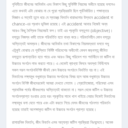
পৃথিবীতে জীবনের আবির্ভাব এবং বিকাশ কিছু সুনির্দিষ্ট নিয়মের অধীনে হয়েছে বললেও
এতে কখনই এটা বোঝায় না যে পুরো প্রক্রিয়াটা ছিল পূর্বনির্ধারিত। পক্ষান্তরে
বিজ্ঞান এ সত্যই তুলে ধরে যে স্বতন্ত্র বিবর্তন ধারাগুলোর উদ্ভবে accident বা
chance-এর প্রধান ভূমিকা রয়েছে। এই accident আবার নিজেই অন্য
আরও কিছু বৈশ্বিক নিয়মেরই ফল। তাই এর প্রকৃতি বস্তুগত (objective)।
বস্তুর নিজস্ব ধর্মই তাকে পরিবর্তিত হতে বাধ্য করে। পরিবর্তনহীন কোন বস্তুর
অস্তিত্বই অসম্ভব। জীবনের আবির্ভাব তথা বিকাশের নিয়মবদ্ধতা বলতে শুধু
এটুকুই বোঝায় যে পূর্বস্থিত নির্দিষ্ট পরিবেশের অধীনেই কেবল জড়বস্তু জীবিত
বস্তুতে রূপান্তরিত হতে পারে এবং আরও কিছু পরিবেশ গত শর্তাধীনে তা জটিল বা
উচ্চতর সংগঠন লাভ করতে পারে। এ থেকেই ব্যাখ্যা মিলবে অবস্থা নির্বিশেষে
সকল সরল সংগঠনবিশিষ্ট জীবই কেন উচ্চতর সংগঠনে বিবর্তিত হয় না। এই
বিবর্তনের লক্ষ্যমুখ শুধুমাত্র উচ্চতর সংগঠনের বিষয় হলে আজ শুধুমাত্র উচ্চতর
সংগঠন বিশিষ্ট জীবদেরকেই আমরা দেখতে পেতাম । প্রোটোজোয়া, পরিফেরা এসব
প্রাথমিক পর্বের জীবগুলোর অস্তিত্বই থাকতো না। সরল থেকে জটিল ও উচ্চতর
সংগঠনপ্রাপ্ত হওয়ার চেয়ে বরং প্রকৃতির সাথে খাপ খাইয়ে নেয়ার দিকেই বিবর্তনের
লক্ষ্যমুখ বলা যেতে পারে এবং এটা করতে গিয়ে যেসব জীবনের গঠনগত পরিবর্তন
হয়েছে তারাই অপেক্ষাকৃত জটিল বা উচ্চতর সংগঠন প্রাপ্ত হয়েছে।
রাসায়নিক বিবর্তন, জীব বিবর্তন এসব অত্যন্ত জটিল প্রক্রিয়া নিঃসন্দেহে। অনেক