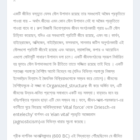
একটি জীবিত বস্তুতে যেসব মৌল উপাদান রয়েছে তার সবগুলোই অজৈব প্রকৃতিতে
পাওয়া যায় – অর্থাৎ জীবের এমন কোন মৌল উপাদান নেই যা অজৈব প্রকৃতিতে
পাওয়া যাবে না। রুশ বিজ্ঞানী ভিনোগ্রাদভ জীবন সংগঠনকারী প্রায় ৬০টি মৌল
চিহ্নিত করেছেন, যদিও এর সবগুলোই প্রতিটি জীবে রয়েছে, এমন নয়। কার্বন,
হাইড্রোজেন, অক্সিজেন, নাইট্রোজেন, ফসফরাস, সালফার জটিল অনুগঠনকারী এই
মৌলগুলো প্রতিটি জীবেই রয়েছে এবং আয়রন, ম্যাঙ্গানিজ, কপার ও আয়োডিন
এগুলো মোটামুটি সাধারণ উপাদান বলা চলে। একটি জীবসংগঠনের স্বরূপ নির্ধারিত
হয় মূলতঃ মৌল উপাদানগুলো কি রীতিতে তাতে সজ্জিত রয়েছে তাই দিয়ে । একটি
স্বতন্ত্র পরমাণুর বৈশিষ্ট্য আদৌ বিবেচ্য নয় (যদিও বিভিন্ন পরমাণুর নিজস্ব
ইলেকট্রন বিন্যাস-ই জৈবনিক বিক্রিয়াগুলোকে সম্ভব করে তোলে)। জীবনের
বৈশিষ্ট্যসূচক ঐ সজ্জা বা Organized_structure কী করে অর্জিত হল, এটি
জীবনের উদ্ভব-জনিত প্রশ্নের সমাধানে একটি বড় সমস্যা। বাহ্যতঃ মনে হয়
বহিঃশক্তির প্রভাব ছাড়া এটি যেন সম্ভব নয়। ফলে, জীবন-আত্মা-পরমকারণ-এর
বর্তনীতে ঘুরে ফিরেছে অধিবিদ্যকেরা ‘Vital force’ থেকে Driesch-এর
entelechy’ বার্গসন এর ‘elan vital’ প্রভৃতি অজ্ঞেয়বাদ
(agnosticism)এর বিভিন্ন ধারার সূচনা করেছে।
গ্রীক দার্শনিক আনাক্সিমান্দার (600 BC) এই সিদ্ধান্তে পৌঁছেছিলেন যে জীবিত