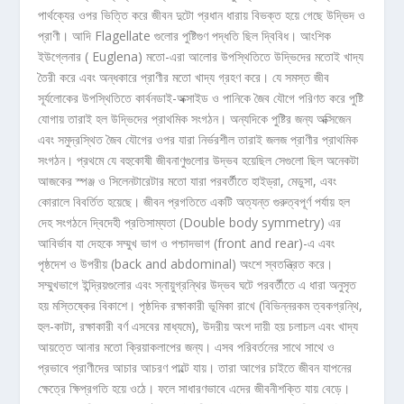
পার্থক্যের ওপর ভিত্তি করে জীবন দুটো প্রধান ধারায় বিভক্ত হয়ে গেছে উদ্ভিদ ও
প্রাণী। আদি Flagellate গুলোর পুষ্টিগুণ পদ্ধতি ছিল দ্বিবিধ। আংশিক
ইউগ্লেনার ( Euglena) মতো-এরা আলোর উপস্থিতিতে উদ্ভিদের মতোই খাদ্য
তৈরী করে এবং অন্ধকারে প্রাণীর মতো খাদ্য গ্রহণ করে। যে সমস্ত জীব
সূর্যলোকের উপস্থিতিতে কার্বনডাই-অক্সাইড ও পানিকে জৈব যৌগে পরিণত করে পুষ্টি
যোগায় তারাই হল উদ্ভিদের প্রাথমিক সংগঠন। অন্যদিকে পুষ্টির জন্য অক্সিজেন
এবং সমুদ্রস্থিত জৈব যৌগের ওপর যারা নির্ভরশীল তারাই জলজ প্রাণীর প্রাথমিক
সংগঠন। প্রথমে যে বহুকোষী জীবনাণুগুলোর উদ্ভব হয়েছিল সেগুলো ছিল অনেকটা
আজকের স্পঞ্জ ও সিলেনটারেটার মতো যারা পরবর্তীতে হাইড্রা, মেডুসা, এবং
কোরালে বিবর্তিত হয়েছে। জীবন প্রগতিতে একটি অত্যন্ত গুরুত্বপূর্ণ পর্যায় হল
দেহ সংগঠনে দ্বিদেহী প্রতিসাম্যতা (Double body symmetry) এর
আবির্ভাব যা দেহকে সম্মুখ ভাগ ও পশ্চাদভাগ (front and rear)-এ এবং
পৃষ্ঠদেশ ও উপরীয় (back and abdominal) অংশে স্বতন্ত্রিত করে।
সম্মুখভাগে ইন্দ্রিয়গুলোর এবং স্নায়ুগ্রন্থির উদ্ভব ঘটে পরবর্তীতে এ ধারা অনুসৃত
হয় মস্তিষ্কের বিকাশে। পৃষ্ঠদিক রক্ষাকারী ভূমিকা রাখে (বিভিন্নরকম ত্বকগ্রন্থি,
হুল-কাটা, রক্ষাকারী বর্ণ এসবের মাধ্যমে), উদরীয় অংশ দায়ী হয় চলাচল এবং খাদ্য
আয়ত্তে আনার মতো ক্রিয়াকলাপের জন্য। এসব পরিবর্তনের সাথে সাথে ও
প্রভাবে প্রাণীদের আচার আচরণ পাল্টে যায়। তারা আগের চাইতে জীবন যাপনের
ক্ষেত্রে ক্ষিপ্রগতি হয়ে ওঠে। ফলে সাধারণভাবে এদের জীবনীশক্তি যায় বেড়ে।