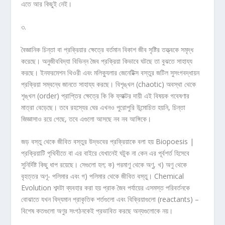
এতে আর কিছুই নেই।
৩.
বৈজ্ঞানিক চিন্তা বা প্রক্রিয়ার ক্ষেত্রে বর্তমান বিকাশ জীব সৃষ্টির তত্ত্বকে সমৃদ্ধ
করেছে। অনুজীববিদ্যা বিভিন্ন জৈব প্রক্রিয়া কিভাবে ঘটছে তা বুঝতে সাহায্য
করছে। ইনফরমেশন থিওরী এবং মলিক্যুলার জেনেটিক্স বস্তুর জটিল সুসংগবদ্ধায়ন
প্রক্রিয়া সম্বন্ধে জানতে সাহায্য করছে। বিশৃঙ্খল (chaotic) অবস্থা থেকে
শৃঙ্খল (order) প্রাপ্তির ক্ষেত্রে কি কি ফ্যাক্টর দায়ী এই বিষয়ক গবেষণার
মাত্রা বেড়েছে। তবে রহস্যের ঘের এখনও পুরোপুরি উন্মোচিত হয়নি, চিন্তা
জিজ্ঞাসাও রয়ে গেছে, তবে এগুলো আসছে নব নব আঙ্গিকে।
জড় বস্তু থেকে জীবিত বস্তুর উদ্ভবের প্রক্রিয়াকে বলা হয় Biopoesis |
প্রক্রিয়াটি পৃথিবীতে বা এর বাইরে যেখানেই ঘটুক না কেন এর পূর্বশর্ত হিসেবে
সুনির্দিষ্ট কিছু ধাপ রয়েছে। সেগুলো হল; ক) পরমাণু থেকে অণু, খ) অণু থেকে
বৃহত্তর অণূ- পলিমার এবং গ) পলিমার থেকে জীবিত বস্তু। Chemical
Evolution শব্দটা ব্যবহার করা হয় প্রাক জৈব পর্যায়ের এসমস্ত পরিবর্তনকে
বোঝাতে যখন বিদ্যমান প্রাকৃতিক শর্তগুলো এবং বিক্রিয়াগুলো (reactants) –
বিশেষ কতগুলো অণুর সংগঠনকেই প্রভাবিত করছে অন্যগুলোকে নয়।